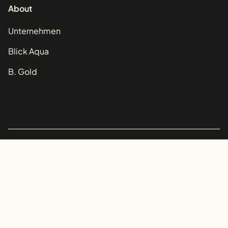
About
Footer Sitemap Navigation
Unternehmen
Blick Aqua
B. Gold
©2026 Blick. All rights reserved.
Datenschutz
Impressum