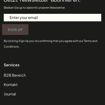
Jetzt Newsletter abonnieren.
Bleiben Sie up to date mit unserem Newsletter.
Email
(erforderlich)
SIGN UP
By clicking Sign Up you're confirming that you agree with our Terms and
Conditions.
Services
Footer Leistungen Navigation
B2B Bereich
Kontakt
Journal